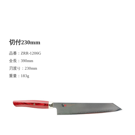
切付230mm
品番
ZRR-1206G
全長
390mm
刃渡り
230mm
重量
183g