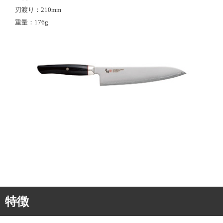
刃渡り
210mm
重量
176g
特徴