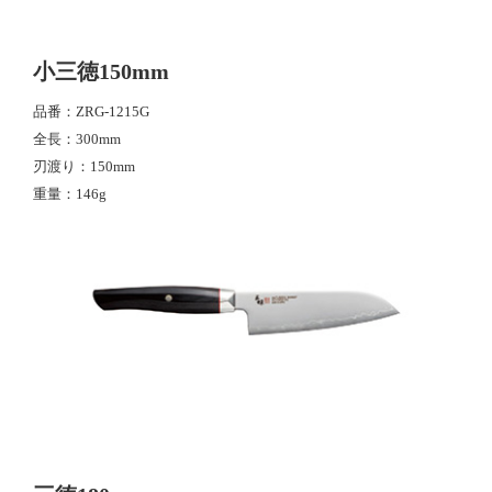
小三徳150mm
品番
ZRG-1215G
全長
300mm
刃渡り
150mm
重量
146g