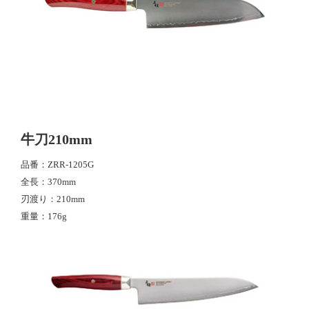
牛刀210mm
品番
ZRR-1205G
全長
370mm
刃渡り
210mm
重量
176g